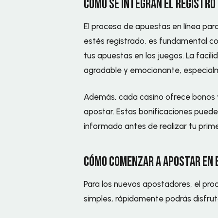
CÓMO SE INTEGRAN EL REGISTRO 
El proceso de apuestas en línea par
estés registrado, es fundamental c
tus apuestas en los juegos. La faci
agradable y emocionante, especialm
Además, cada casino ofrece bonos y
apostar. Estas bonificaciones pueden
informado antes de realizar tu prim
CÓMO COMENZAR A APOSTAR EN 
Para los nuevos apostadores, el pr
simples, rápidamente podrás disfru