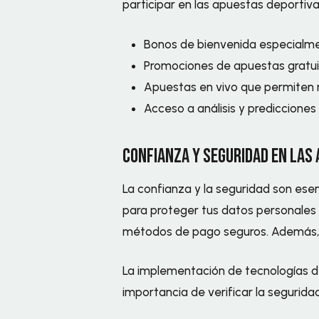
participar en las apuestas deportiva
Bonos de bienvenida especialme
Promociones de apuestas gratui
Apuestas en vivo que permiten m
Acceso a análisis y prediccione
CONFIANZA Y SEGURIDAD EN LAS 
La confianza y la seguridad son esen
para proteger tus datos personales 
métodos de pago seguros. Además, re
La implementación de tecnologías d
importancia de verificar la segurida