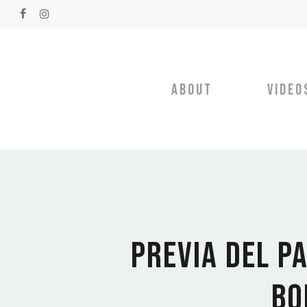
Skip
facebook
instagram
to
main
content
ABOUT
VIDEO
PREVIA DEL P
BO