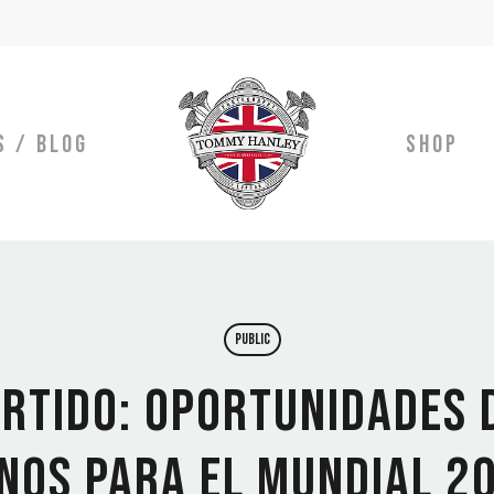
S / BLOG
SHOP
PUBLIC
ARTIDO: OPORTUNIDADES 
NOS PARA EL MUNDIAL 2