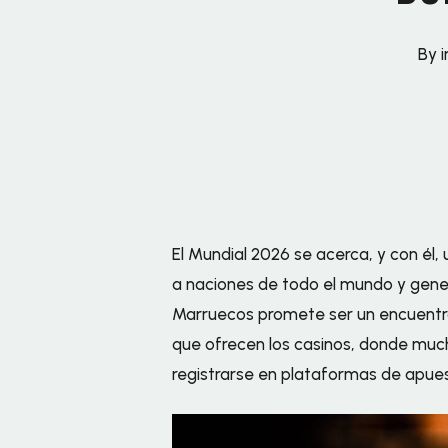
By
El Mundial 2026 se acerca, y con él
a naciones de todo el mundo y genera
Marruecos promete ser un encuentro 
que ofrecen los casinos, donde mu
registrarse en plataformas de apues
Hit enter to search or ESC to close